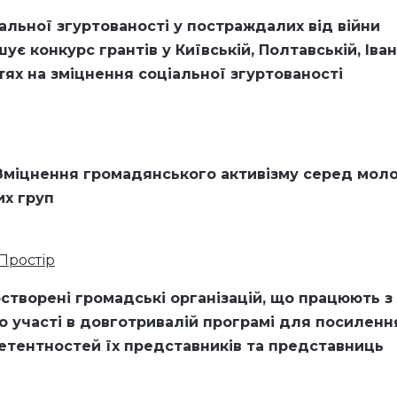
льної згуртованості у постраждалих від війни
ує конкурс грантів у Київській, Полтавській, Іван
тях на зміцнення соціальної згуртованості
Зміцнення громадянського активізму серед моло
их груп
Простір
створені громадські організацій, що працюють з
участі в довготривалій програмі для посиленн
етентностей їх представників та представниць