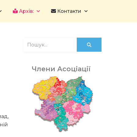
Архів:
Контакти
Члени Асоціації
мад,
ній