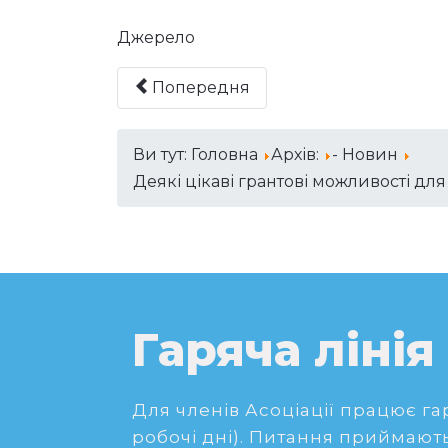
Джерело
Попередня
Ви тут:
Головна
Архів:
- Новин
Деякі цікаві грантові можливості дл
Гаряча лінія
Для членів Асоціації працює гаря
робочі дні). Питання приймають