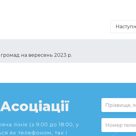
Наступ
я громад на вересень 2023 р.
 Асоціації
ча лінія (з 9:00 до 18:00, у
ся як телефоном, так і