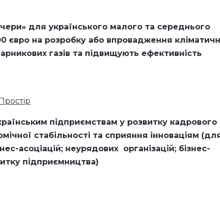
учери» для українського малого та середнього
000 євро на розробку або впровадження кліматич
арникових газів та підвищують ефективність
Простір
країнським підприємствам у розвитку кадрового
ічної стабільності та сприяння інноваціям (
дл
нес-асоціацій; неурядових організацій; бізнес-
звитку підприємництва)