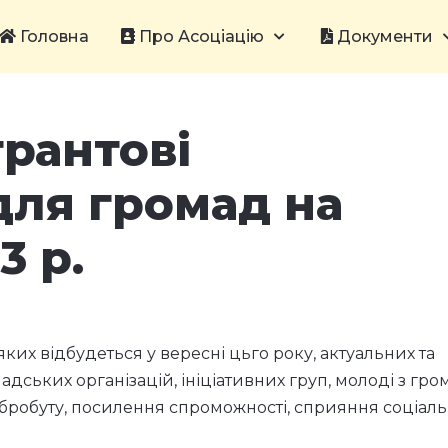
Головна
Про Асоціацію
Документи
грантові
для громад на
3 р.
яких відбудеться у вересні цьго року, актуальних та
адських організацій, ініціативних груп, молоді з гро
бробуту, посилення спроможності, сприяння соціаль