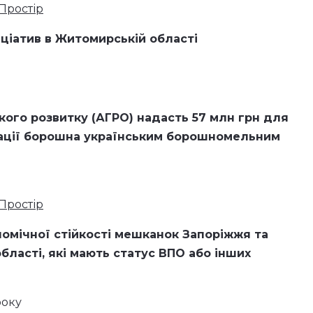
Простір
іціатив в Житомирській області
ького розвитку (АГРО) надасть 57 млн грн для
ізації борошна українським борошномельним
Простір
номічної стійкості мешканок Запоріжжя та
бласті, які мають статус ВПО або інших
року