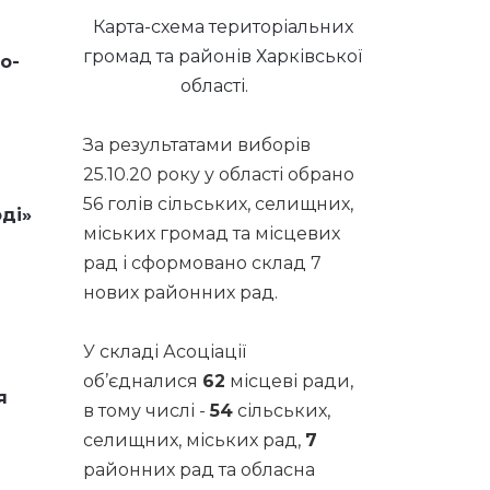
Карта-схема територіальних
громад та районів Харківської
о-
області.
За результатами виборів
25.10.20 року у області обрано
56 голів сільських, селищних,
ді»
міських громад та місцевих
рад і сформовано склад 7
нових районних рад.
У складі Асоціації
об’єдналися
62
місцеві ради,
я
в тому числі -
54
сільських,
селищних, міських рад,
7
районних рад та обласна