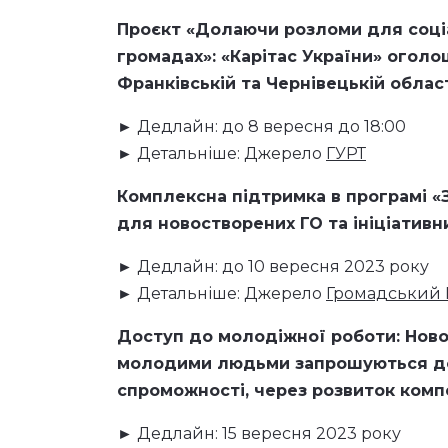
Проєкт «Долаючи розломи для соціа
громадах»: «Карітас України» оголош
Франківській та Чернівецькій облас
► Дедлайн: до 8 вересня до 18:00
► Детальніше: Джерело
ГУРТ
Комплексна підтримка в програмі «
для новостворених ГО та ініціативн
► Дедлайн: до 10 вересня 2023 року
► Детальніше: Джерело
Громадський 
Доступ до молодіжної роботи: Ново
молодими людьми запрошуються до 
спроможності, через розвиток комп
► Дедлайн: 15 вересня 2023 року