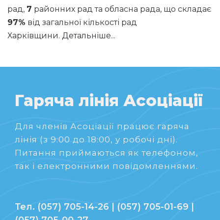
рад,
7
районних рад та обласна рада, що складає
97%
від загальної кількості рад
Харківщини.
Детальніше...
Гаряча лінія Асоціації
Для членів Асоціації працює гаряча
лінія (з 9:00 до 18:00, у робочі дні).
Питання приймаються як телефоном,
так і електронними повідомленнями.
Тел. (057) 705-14-26 | (057) 705-01-69 |