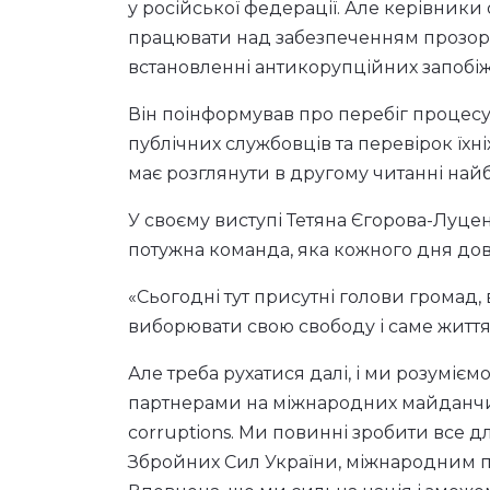
у російської федерації. Але керівник
працювати над забезпеченням прозорост
встановленні антикорупційних запобіжни
Він поінформував про перебіг процес
публічних службовців та перевірок їх
має розглянути в другому читанні на
У своєму виступі Тетяна Єгорова-Луце
потужна команда, яка кожного дня дов
«Сьогодні тут присутні голови громад,
виборювати свою свободу і саме житт
Але треба рухатися далі, і ми розуміє
партнерами на міжнародних майданчика
corruptions. Ми повинні зробити все д
Збройних Сил України, міжнародним пар