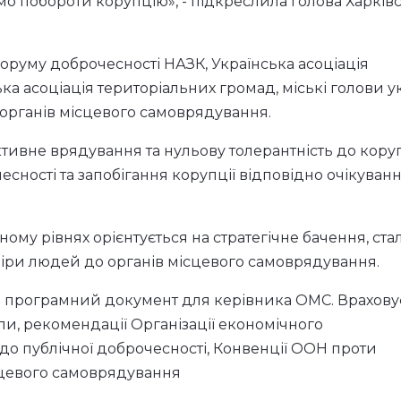
о побороти корупцію», - підкреслила голова Харківс
Форуму доброчесності НАЗК, Українська асоціація
ка асоціація територіальних громад, міські голови 
органів місцевого самоврядування.
ивне врядування та нульову толерантність до коруп
сності та запобігання корупції відповідно очікуван
ому рівнях орієнтується на стратегічне бачення, ст
віри людей до органів місцевого самоврядування.
- програмний документ для керівника ОМС. Врахову
и, рекомендації Організації економічного
одо публічної доброчесності, Конвенції ООН проти
ісцевого самоврядування