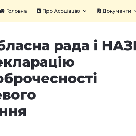
Головна
Про Асоціацію
Документи
бласна рада і НАЗ
екларацію
оброчесності
евого
ння