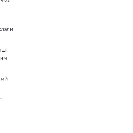
ької
уклали
ції.
ням
алий
є