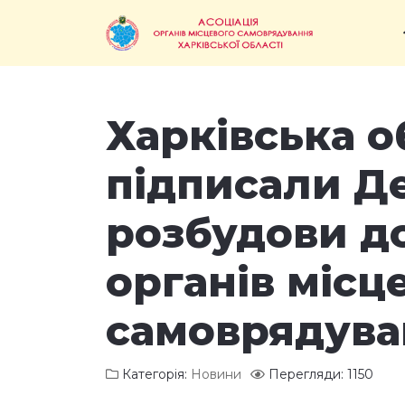
Харківська о
підписали Д
розбудови д
органів місц
самоврядува
Категорія:
Новини
Перегляди: 1150