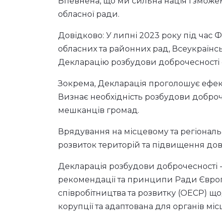
Впевнена, що ми сильна нація і зможем
обласної ради.
Довідково: У липні 2023 року під час 
обласних та районних рад, Всеукраїнсь
Декларацію розбудови доброчесності 
Зокрема, Декларація проголошує ефект
Визнає необхідність розбудови доброче
мешканців громад.
Врядування на місцевому та регіональн
розвиток територій та підвищення до
Декларація розбудови доброчесності 
рекомендації та принципи Ради Європ
співробітництва та розвитку (ОЕCP) щ
корупції та адаптована для органів м