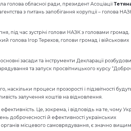
ла голова обласної ради, президент Асоціації
Тетян
агентства з питань запобігання корупції – голова НАЗ
пня, під час зустрічі голови НАЗК з головами громад.
кий голова Ігор Терехов, голови громад і військових
 основні засади та інструменти Декларації розбудов
врядування та запуск просвітницького курсу “Добро
о, наскільки процеси прозорості і підзвітності будут
ливість залучення коштів на відновлення.
 ефективність. Це, зокрема, і відповідь на те, чому Ук
івень доброчесності й ефективності українських
у, органів місцевого самоврядування, є значно вищим