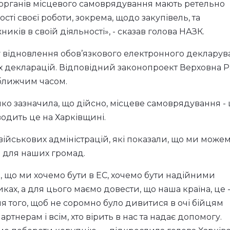
и органів місцевого самоврядування мають ретельно
і своєї роботи, зокрема, щодо закупівель, та
ків в своїй діяльності», - сказав голова НАЗК.
у відновлення обов’язкового електронного декларув
ніх декларацій. Відповідний законопроект Верховна 
йближчим часом.
нко зазначила, що дійсно, місцеве самоврядування -
одить це на Харківщині.
 військових адміністрацій, які показали, що ми може
я для наших громад.
мо, що ми хочемо бути в ЕС, хочемо бути надійними
х, а для цього маємо довести, що наша країна, це -
ля того, щоб не соромно було дивитися в очі бійцям
тнерам і всім, хто вірить в нас та надає допомогу.