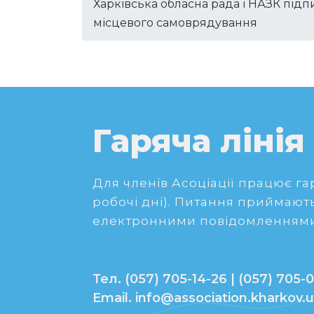
Харківська обласна рада і НАЗК під
місцевого самоврядування
Гаряча лінія
Для членів Асоціації працює гаря
робочі дні). Питання приймають
електронними повідомленнями
Тел. (057) 705-14-26 | (057) 705-0
Email. info@association.kharkov.