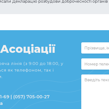
писали Декларацію розбудови доброчесності органів
 Асоціації
ча лінія (з 9:00 до 18:00, у
ся як телефоном, так і
.
1-69 | (057) 705-00-27
ua