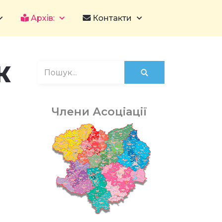
Архів:
Контакти
К
Члени Асоціації