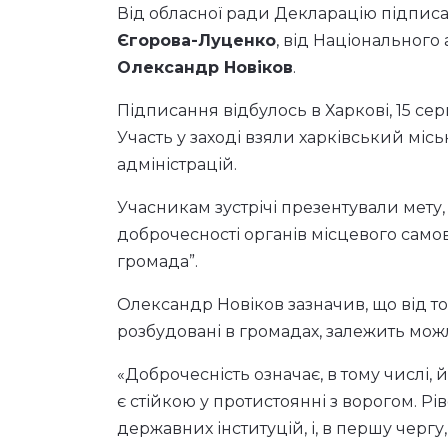
Від обласної ради Декларацію підписа
Єгорова-Луценко
, від Національного 
Олександр Новіков
.
Підписання відбулось в Харкові, 15 сер
Участь у заході взяли харківський місь
адміністрацій.
Учасникам зустрічі презентували мету,
доброчесності органів місцевого само
громада”.
Олександр Новіков зазначив, що від тог
розбудовані в громадах, залежить мож
«Доброчесність означає, в тому числі, й
є стійкою у протистоянні з ворогом. Р
державних інституцій, і, в першу черг