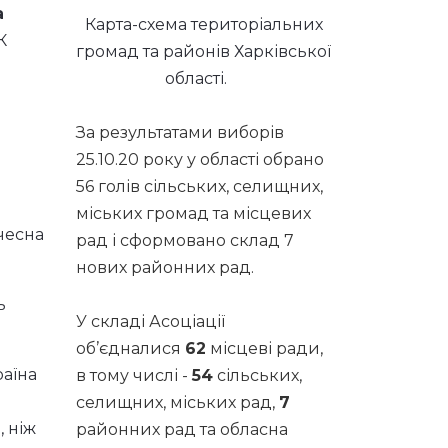
а
Карта-схема територіальних
К
громад та районів Харківської
області.
За результатами виборів
25.10.20 року у області обрано
56 голів сільських, селищних,
и
міських громад та місцевих
чесна
рад і сформовано склад 7
нових районних рад.
ь
У складі Асоціації
об’єдналися
62
місцеві ради,
раїна
в тому числі -
54
сільських,
селищних, міських рад,
7
, ніж
районних рад та обласна