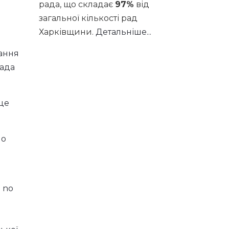
рада, що складає
97%
від
загальної кількості рад
Харківщини.
Детальніше...
ання
Рада
 це
мо
 no