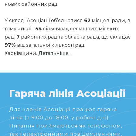
нових районних рад.
У складі Асоціації об’єдналися
62
місцеві ради, в
тому числі -
54
сільських, селищних, міських
рад,
7
районних рад та обласна рада, що складає
97%
від загальної кількості рад
Харківщини.
Детальніше...
Гаряча лінія Асоціації
Для членів Асоціації працює гаряча
лінія (з 9:00 до 18:00, у робочі дні).
Питання приймаються як телефоном,
так і електронними повідомленнями.