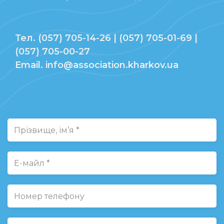
Тел. (057) 705-14-26 | (057) 705-01-69 |
(057) 705-00-27
Email. info@association.kharkov.ua