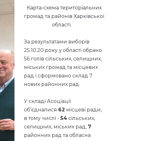
Карта-схема територіальних
громад та районів Харківської
області.
За результатами виборів
25.10.20 року у області обрано
56 голів сільських, селищних,
міських громад та місцевих
рад і сформовано склад 7
нових районних рад.
У складі Асоціації
об’єдналися
62
місцеві ради,
в тому числі -
54
сільських,
селищних, міських рад,
7
районних рад та обласна