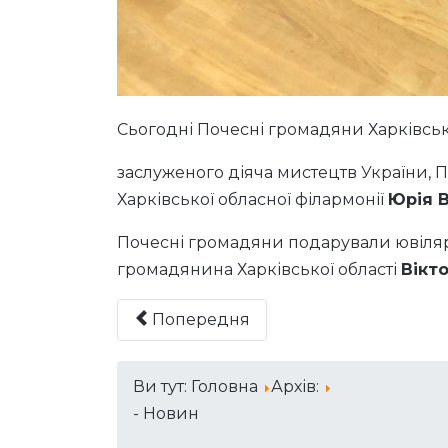
Сьогодні Почесні громадяни Харківсько
заслуженого діяча мистецтв України, 
Харківської обласної філармонії
Юрія 
Почесні громадяни подарували ювіляр
громадянина Харківської області
Вікт
Попередня
Ви тут:
Головна
Архів:
- Новин