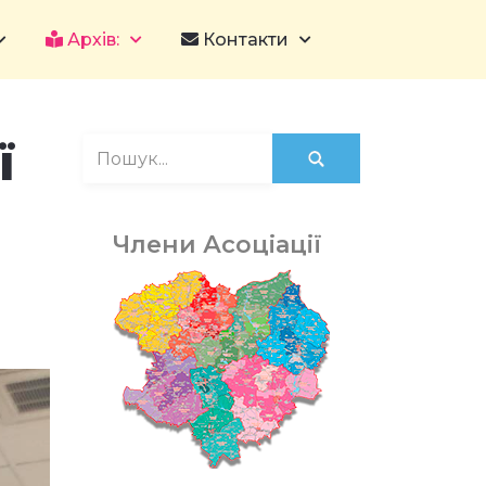
Архів:
Контакти
ї
Члени Асоціації