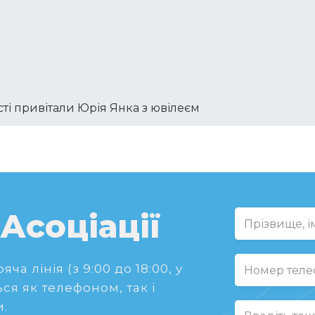
ті привітали Юрія Янка з ювілеєм
 Асоціації
ча лінія (з 9:00 до 18:00, у
ся як телефоном, так і
.