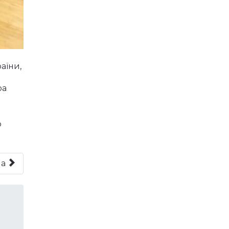
аїни,
ра
о
на