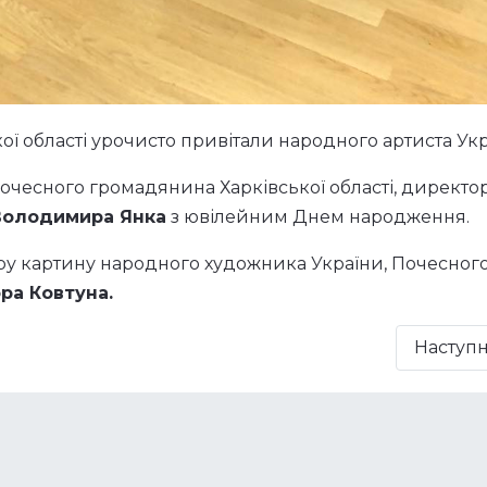
ї області урочисто привітали народного артиста Укр
Почесного громадянина Харківської області, директо
Володимира Янка
з ювілейним Днем народження.
у картину народного художника України, Почесног
ора Ковтуна.
Наступ