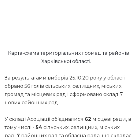
Карта-схема територіальних громад та районів
Харківської області.
За результатами виборів 25.10.20 року у області
обрано 56 голів сільських, селищних, міських
громад та місцевих рад і сформовано склад 7
нових районних рад.
У складі Асоціації об’єдналися
62
місцеві ради, в
тому числі -
54
сільських, селищних, міських
рад,
7
районних рад та обласна рада, що складає