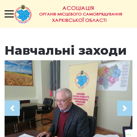
Навчальні заходи
Попередня
Наст