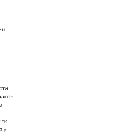
ми
ати
мають
а