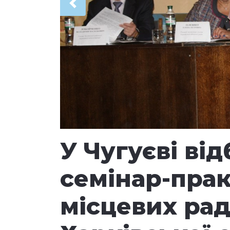
Попередня
У Чугуєві ві
семінар-прак