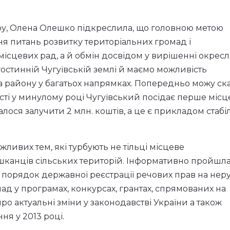
ійної комісії Харківської обласної рад з питань бюдже
ети «Місцеве самоврядування», Олега Михайлова -
их питань та інших провідних фахівців із різних
у, Олена Олешко підкреслила, що головною метою
ня питань розвитку територіальних громад і
місцевих рад, а й обмін досвідом у вирішенні окрес
гостинній Чугуївській землі й маємо можливість
району у багатьох напрямках. Попередньо можу ска
сті у минулому році Чугуївський посідає перше місц
алося залучити 2 млн. коштів, а це є прикладом стабі
ливих тем, які турбують не тільці місцеве
ешканців сільських територій. Інформативно пройшл
 порядок державної реєстрації речових прав на нер
ад у програмах, конкурсах, грантах, спрямованих на