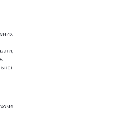
ту,
лених
зати,
е.
льної
а
ухоме