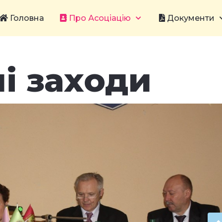
Головна
Про Асоціацію
Документи
і заходи