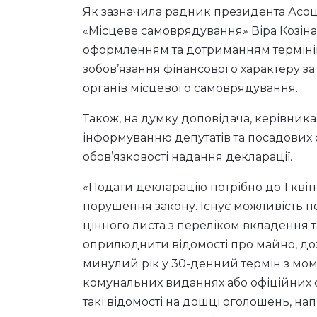
розвиток місцевого самоврядування, пр
питання антикорупційного декларуванн
Як зазначила радник президента Асоці
«Місцеве самоврядування» Віра Козіна,
оформленням та дотриманням термінів 
зобов’язання фінансового характеру з
органів місцевого самоврядування.
Також, на думку доповідача, керівник
інформуванню депутатів та посадових 
обов’язковості надання декларації.
«Подати декларацію потрібно до 1 квіт
порушення закону. Існує можливість п
цінного листа з переліком вкладення 
оприлюднити відомості про майно, дохо