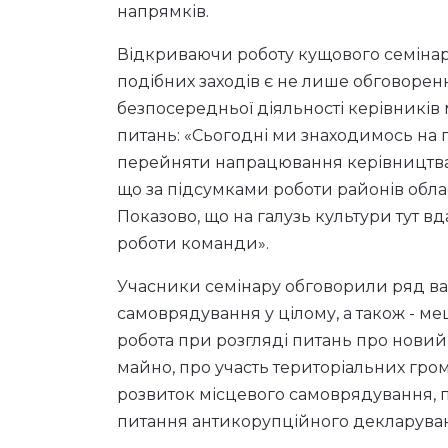
віце-президента Асоціації, голову пост
Віру Козіну - головного редактора газ
радника президента Асоціації з правов
напрямків.
Відкриваючи роботу кущового семінар
подібних заходів є не лише обговорен
безпосередньої діяльності керівників 
питань: «Сьогодні ми знаходимось на 
перейняти напрацювання керівництва 
що за підсумками роботи районів обла
Показово, що на галузь культури тут вд
роботи команди».
Учасники семінару обговорили ряд важ
самоврядування у цілому, а також - м
робота при розгляді питань про новий
майно, про участь територіальних гром