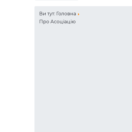
самоврядування».
Попередня
Ви тут:
Головна
Про Асоціацію