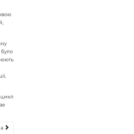
ити
я у
ковою
й,
ину
 було
ацюють
ії,
 цикл
ве