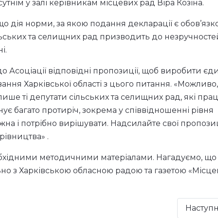
енту подання декларації у місцевих друкованих
айтах місцевих рад. Також ви маєте право представ
приклад, сільради, хоча це не відміняє оприлюдненн
утнім у залі керівникам місцевих рад Віра Козіна.
 дія норми, за якою подання декларації є обов’яз
ільських та селищних рад призводить до незручносте
і.
о Асоціації відповідні пропозиції, щоб виробити єд
ння Харківської області з цього питання. «Можливо,
ише ті депутати сільських та селищних рад, які пр
снує багато протиріч, зокрема у співвідношенні рівня
жна і потрібно вирішувати. Надсилайте свої пропозиц
рівництва» .
еобхідними методичними матеріалами. Нагадуємо, що
но з Харківською обласною радою та газетою «Місце