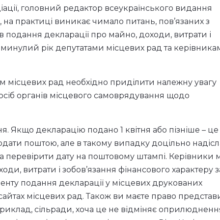
о актуальні зміни у законодавстві України а також
я у 2013 році.
ації, головний редактор всеукраїнського видання
 на практиці виникає чимало питань, пов’язаних з
подання декларації про майно, доходи, витрати і
а минулий рік депутатами місцевих рад та керівника
ам місцевих рад необхідно приділити належну увагу
осіб органів місцевого самоврядування щодо
ня. Якщо декларацію подано 1 квітня або пізніше – це
одати поштою, але в такому випадку доцільно надісл
та перевірити дату на поштовому штампі. Керівники 
ди, витрати і зобов’язання фінансового характеру з