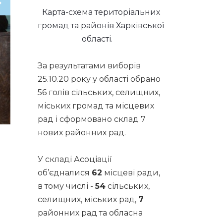
Карта-схема територіальних
громад та районів Харківської
Наступна
області.
За результатами виборів
25.10.20 року у області обрано
56 голів сільських, селищних,
міських громад та місцевих
рад і сформовано склад 7
нових районних рад.
У складі Асоціації
об’єдналися
62
місцеві ради,
в тому числі -
54
сільських,
селищних, міських рад,
7
районних рад та обласна