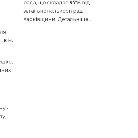
рада, що складає
97%
від
загальної кількості рад
Харківщини.
Детальніше...
для
 в м.
ешко,
нних
ну -