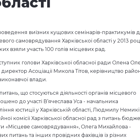
 6 районів
області
роведення виїзних кущових семінарів-практикумів 
евого самоврядування Харківської області у 2013 році,
их взяли участь 100 голів місцевих рад.
аступник голови Харківської обласної ради Олена Ол
директор Асоціації Микола Тітов, керівництво райо
виконавчої влади.
питань, що стосуються діяльності органів місцевого
ошено до участі В’ячеслава Уса - начальника
іння юстиції у Харківській області, Людмилу Немикі