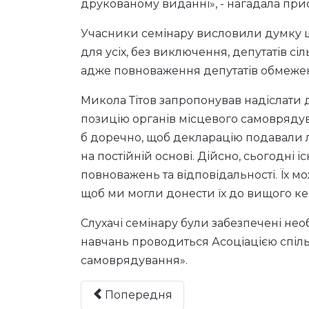
минулий рік у 30-денний термін з мом
комунальних виданнях або офіційних с
такі відомості на дошці оголошень, на
друкованому виданні», - нагадала прис
Учасники семінару висловили думку що
для усіх, без виключення, депутатів с
адже повноваження депутатів обмежен
Микола Тітов запропонував надіслати д
позицію органів місцевого самоврядува
б доречно, щоб декларацію подавали л
на постійній основі. Дійсно, сьогодні і
повноважень та відповідальності. Їх мо
щоб ми могли донести їх до вищого ке
Слухачі семінару були забезпечені н
навчань проводиться Асоціацією спіль