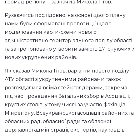
громад регіону, – зазначив Микола Тітов.
Рухаючись послідовно, на основі цього плану
нами були сформовані пропозиції щодо
моделювання карти-схеми нового
адміністративно-територіального поділу області
та запропоновано утворити замість 27 існуючих 7
нових укрупнених районів.
Як сказав Микола Тітов, варіанти нового поділу
АТУ області з укрупненими районами також
розглядалися всіма стейкголдерами, зокрема
під час проведення Загальних зборів Асоціації,
круглих столів, у тому числі за участю фахівців
Мінрегіону, Всеукраїнської асоціації районних та
обласних рад, обласної ради та обласної
державної адміністрації, експертів, науковців.