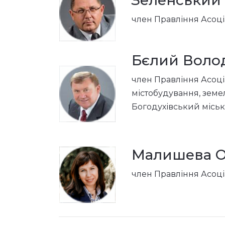
Зеленський
член Правління Асоціа
Бєлий Воло
член Правління Асоціац
містобудування, земе
Богодухівський міськ
Малишева О
член Правління Асоціа