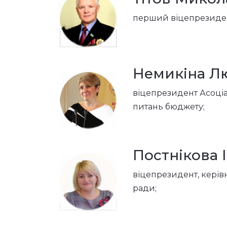
перший віцепрезидент
Немикіна Л
віцепрезидент Асоціаці
питань бюджету;
Постнікова 
віцепрезидент, керівн
ради;