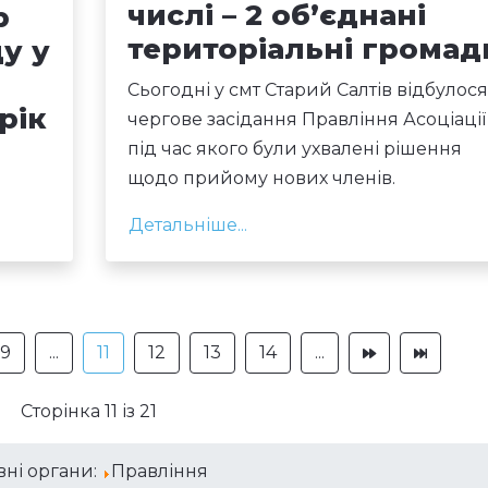
числі – 2 об’єднані
р
територіальні громад
у у
Сьогодні у смт Старий Салтів відбулося
рік
чергове засідання Правління Асоціації
під час якого були ухвалені рішення
щодо прийому нових членів.
Детальніше...
9
...
11
12
13
14
...
Сторінка 11 із 21
вні органи:
Правління