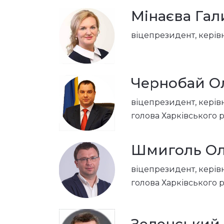
Мінаєва Гал
віцепрезидент, керівн
Чернобай О
віцепрезидент, кері
голова Харківського 
Шмиголь Ол
віцепрезидент, керівн
голова Харківського 