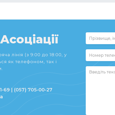
 Асоціації
ча лінія (з 9:00 до 18:00, у
ся як телефоном, так і
.
1-69 | (057) 705-00-27
ua