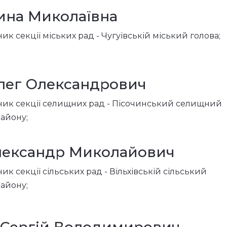
ина Миколаївна
ик секції міських рад - Чугуївській міський голова;
лег Олександрович
вник секції селищних рад - Пісочинський селищний
району;
ександр Миколайович
ик секції сільських рад - Вільхівській сільський
району;