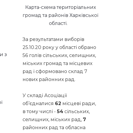
Карта-схема територіальних
громад та районів Харківської
області.
За результатами виборів
25.10.20 року у області обрано
и з
56 голів сільських, селищних,
міських громад та місцевих
рад і сформовано склад 7
нових районних рад.
У складі Асоціації
ї
об’єдналися
62
місцеві ради,
в тому числі -
54
сільських,
селищних, міських рад,
7
районних рад та обласна