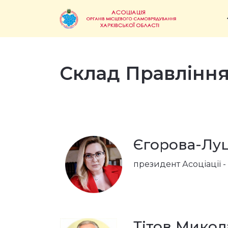
Склад Правління
Єгорова-Луц
президент Асоціації -
Тітов Микола