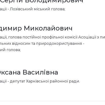
 Сергій Володимирович
ції - Лозівський міський голова;
димир Миколайович
ії, голова постійної профільної комісії Асоціації з п
льних відносин та природокористування -
ий голова;
ксана Василівна
ції - депутат Харківської районної ради.