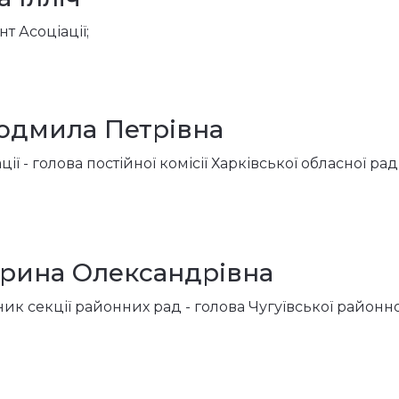
 Асоціації;
юдмила Петрівна
ї - голова постійної комісії Харківської обласної рад
Ірина Олександрівна
ик секції районних рад - голова Чугуївської районно