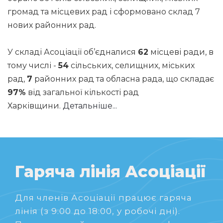
громад та місцевих рад і сформовано склад 7
нових районних рад.
У складі Асоціації об’єдналися
62
місцеві ради, в
тому числі -
54
сільських, селищних, міських
рад,
7
районних рад та обласна рада, що складає
97%
від загальної кількості рад
Харківщини.
Детальніше...
Гаряча лінія Асоціації
Для членів Асоціації працює гаряча
лінія (з 9:00 до 18:00, у робочі дні).