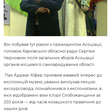
Він побував тут разом з президентом Асоціації,
головою Харківської обласної ради Сергієм
Черновим після загальних зборів Асоціації
органів місцевого самоврядування області.
Пан Адреас Кіфер проявив жвавий інтерес до
експозицій музею, уважно вислухав лекцію
екскурсовода, познайомився з експонатами, в
якіх відображені віхи історії Слобожанщини за
250 років — від часів козацького правління до
наших днів.