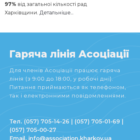
97%
від загальної кількості рад
Харківщини.
Детальніше...
Гаряча лінія Асоціації
Для членів Асоціації працює гаряча
лінія (з 9:00 до 18:00, у робочі дні).
Питання приймаються як телефоном,
так і електронними повідомленнями.
Тел. (057) 705-14-26 | (057) 705-01-69 |
(057) 705-00-27
Email. info@association.kharkov.ua