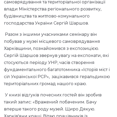
самоврядування та територіальної організації
влади Міністерства регіонального розвитку,
будівництва та житлово-комунального
господарства України Сергій Шаршов.
Разом з іншими учасниками семінару він
побував у музеї місцевого самоврядування
Харківщини, познайомився з експозицією.
Сергій Шаршов звернув увагу на експонати, які
стосуються періоду УНР, часів створення
фундаментального багатотомника «Історія міст і
сіл Української РСР», зацікавився геральдикою
територіальних громад нашого краю.
У книзі відгуків почесних гостей він зробив
такий запис: «Вражений побаченим. Бачу
вперше такого роду музей. Щиро Дякую.
Харків'яни кращі. Вітаю працівників із