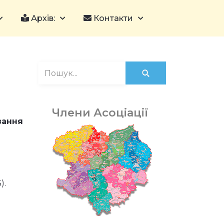
Архів:
Контакти
Члени Асоціації
вання
).