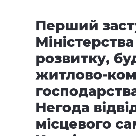
Перший заст
Міністерства
розвитку, бу
житлово-ком
господарства
Негода відві
місцевого с