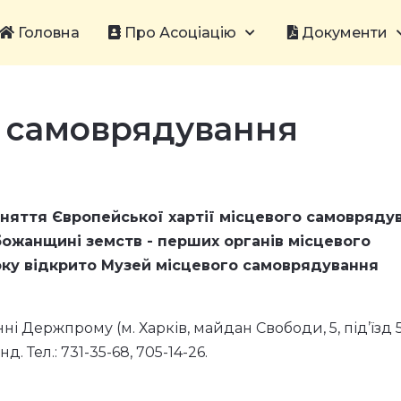
Головна
Про Асоціацію
Документи
о самоврядування
йняття Європейської хартії місцевого самовряду
божанщині земств - перших органів місцевого
оку відкрито
Музей місцевого самоврядування
 Держпрому (м. Харків, майдан Свободи, 5, під’їзд 5
нд. Тел.: 731-35-68, 705-14-26.