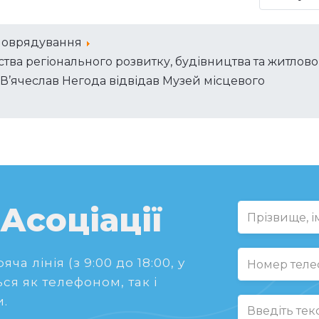
моврядування
тва регіонального розвитку, будівництва та житлово
В’ячеслав Негода відвідав Музей місцевого
 Асоціації
ча лінія (з 9:00 до 18:00, у
ся як телефоном, так і
.