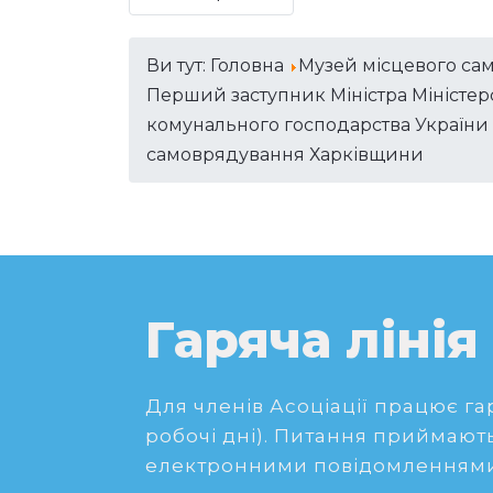
Ви тут:
Головна
Музей місцевого са
Перший заступник Міністра Міністерс
комунального господарства України 
самоврядування Харківщини
Гаряча лінія
Для членів Асоціації працює гаря
робочі дні). Питання приймають
електронними повідомленнями