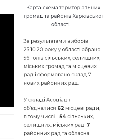
Карта-схема територіальних
громад та районів Харківської
області.
За результатами виборів
25.10.20 року у області обрано
56 голів сільських, селищних,
міських громад та місцевих
рад і сформовано склад 7
нових районних рад.
У складі Асоціації
об’єдналися
62
місцеві ради,
в тому числі -
54
сільських,
селищних, міських рад,
7
районних рад та обласна