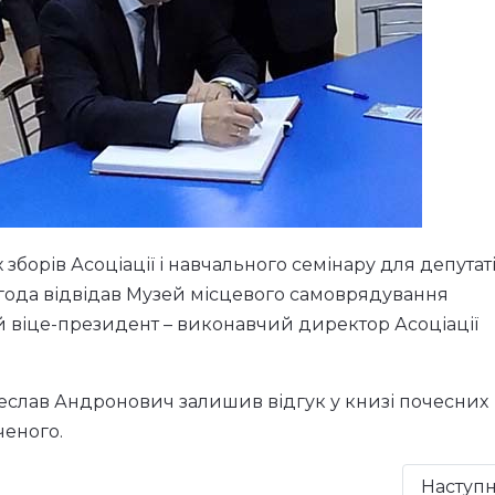
борів Асоціації і навчального семінару для депутаті
егода відвідав Музей місцевого самоврядування
 віце-президент – виконавчий директор Асоціації
слав Андронович залишив відгук у книзі почесних
ченого.
Наступ