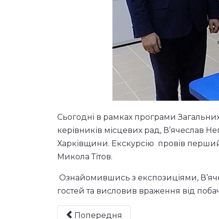
Сьогодні в рамках програми Загальних з
керівників місцевих рад, В’ячеслав Н
Харківщини. Екскурсію провів перший
Микола Тітов.
Ознайомившись з експозиціями, В’яче
гостей та висловив враження від поба
Попередня