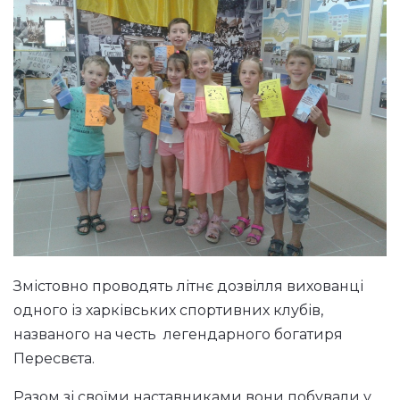
Змістовно проводять літнє дозвілля вихованці
одного із харківських спортивних клубів,
названого на честь легендарного богатиря
Пересвєта.
Разом зі своїми наставниками вони побували у