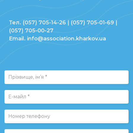
Тел. (057) 705-14-26 | (057) 705-01-69 |
(057) 705-00-27
Email. info@association.kharkov.ua