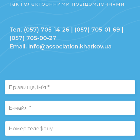
так і електронними повідомленнями.
Тел. (057) 705-14-26 | (057) 705-01-69 |
(057) 705-00-27
Email. info@association.kharkov.ua