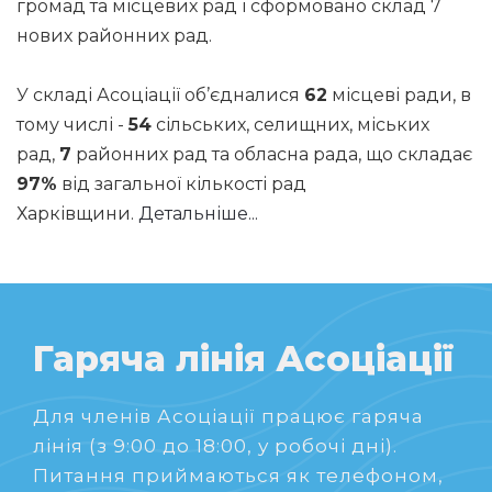
громад та місцевих рад і сформовано склад 7
нових районних рад.
У складі Асоціації об’єдналися
62
місцеві ради, в
тому числі -
54
сільських, селищних, міських
рад,
7
районних рад та обласна рада, що складає
97%
від загальної кількості рад
Харківщини.
Детальніше...
Гаряча лінія Асоціації
Для членів Асоціації працює гаряча
лінія (з 9:00 до 18:00, у робочі дні).
Питання приймаються як телефоном,