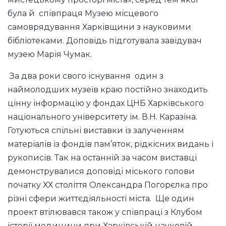
була й співпраця Музею місцевого
самоврядування Харківщини з науковими
бібліотеками. Доповідь підготувала завідувач
музею Марія Чумак.
За два роки свого існування один з
наймолодших музеїв краю постійно знаходить
цінну інформацію у фондах ЦНБ Харківського
національного університету ім. В.Н. Каразіна.
Готуються спільні виставки із залученням
матеріалів із фондів пам’яток, рідкісних видань і
рукописів. Так на останній за часом виставці
демонструвалися доповіді міського голови
початку ХХ століття Олександра Погорєлка про
різні сфери життєдіяльності міста. Ще один
проект втілювався також у співпраці з Клубом
історії медицини при Харківській науковій