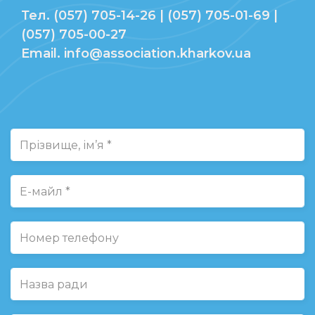
Тел. (057) 705-14-26 | (057) 705-01-69 |
(057) 705-00-27
Email. info@association.kharkov.ua