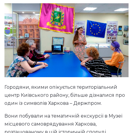
Городяни, якими опікується територіальний
центр Київського району, більше дізналися про
один із символів Харкова – Держпром.
Вони побували на тематичній екскурсії в Музеї
місцевого самоврядування Харкова,
розташованому в цій історичній споруді.