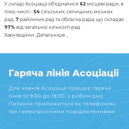
У складі Асоціації об’єдналися
62
місцеві ради, в
тому числі -
54
сільських, селищних, міських
рад,
7
районних рад та обласна рада, що складає
97%
від загальної кількості рад
Харківщини.
Детальніше...
Гаряча лінія Асоціації
Для членів Асоціації працює гаряча
лінія (з 9:00 до 18:00, у робочі дні).
Питання приймаються як телефоном,
так і електронними повідомленнями.