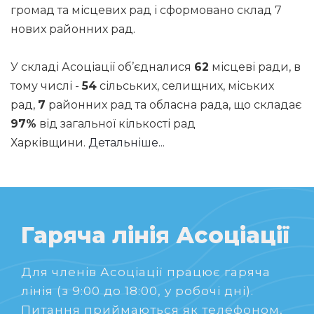
громад та місцевих рад і сформовано склад 7
нових районних рад.
У складі Асоціації об’єдналися
62
місцеві ради, в
тому числі -
54
сільських, селищних, міських
рад,
7
районних рад та обласна рада, що складає
97%
від загальної кількості рад
Харківщини.
Детальніше...
Гаряча лінія Асоціації
Для членів Асоціації працює гаряча
лінія (з 9:00 до 18:00, у робочі дні).
Питання приймаються як телефоном,