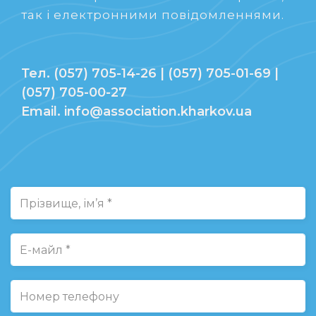
так і електронними повідомленнями.
Тел. (057) 705-14-26 | (057) 705-01-69 |
(057) 705-00-27
Email. info@association.kharkov.ua