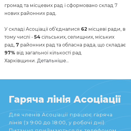
громад та місцевих рад і сформовано склад 7
нових районних рад.
У складі Асоціації об’єдналися
62
місцеві ради, в
тому числі -
54
сільських, селищних, міських
рад,
7
районних рад та обласна рада, що складає
97%
від загальної кількості рад
Харківщини.
Детальніше...
Гаряча лінія Асоціації
Для членів Асоціації працює гаряча
лінія (з 9:00 до 18:00, у робочі дні).
Питання приймаються як телефоном,