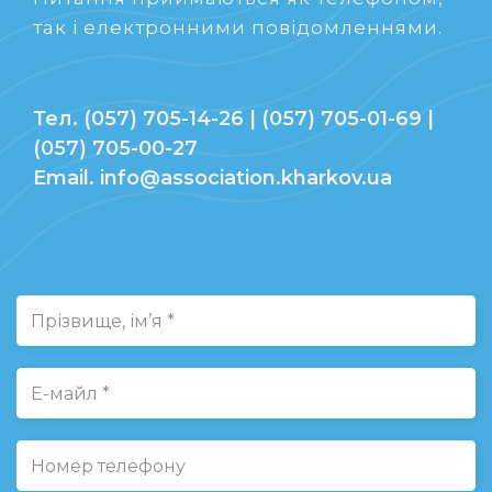
так і електронними повідомленнями.
Тел. (057) 705-14-26 | (057) 705-01-69 |
(057) 705-00-27
Email. info@association.kharkov.ua