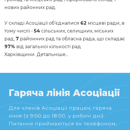
нових районних рад.
У складі Асоціації об’єдналися
62
місцеві ради, в
тому числі -
54
сільських, селищних, міських
рад,
7
районних рад та обласна рада, що складає
97%
від загальної кількості рад
Харківщини.
Детальніше...
Гаряча лінія Асоціації
Для членів Асоціації працює гаряча
лінія (з 9:00 до 18:00, у робочі дні).
Питання приймаються як телефоном,