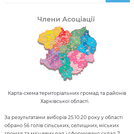
Члени Асоціації
Карта-схема територіальних громад та районів
Харківської області.
За результатами виборів 25.10.20 року у області
обрано 56 голів сільських, селищних, міських
громад та місцевих рад і сформовано склад 7