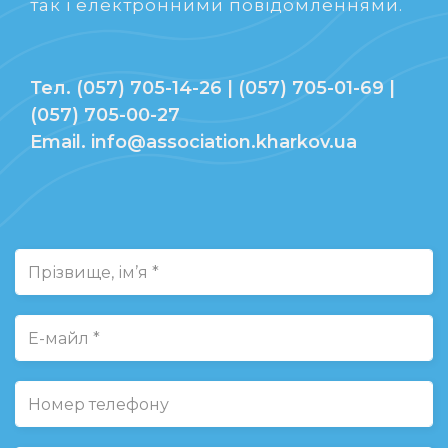
так і електронними повідомленнями.
Тел. (057) 705-14-26 | (057) 705-01-69 |
(057) 705-00-27
Email. info@association.kharkov.ua