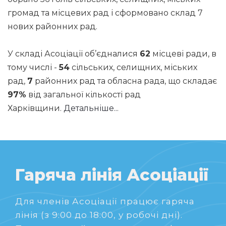
громад та місцевих рад і сформовано склад 7
нових районних рад.
У складі Асоціації об’єдналися
62
місцеві ради, в
тому числі -
54
сільських, селищних, міських
рад,
7
районних рад та обласна рада, що складає
97%
від загальної кількості рад
Харківщини.
Детальніше...
Гаряча лінія Асоціації
Для членів Асоціації працює гаряча
лінія (з 9:00 до 18:00, у робочі дні).