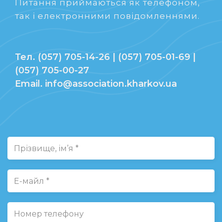
Питання приймаються як телефоном,
так і електронними повідомленнями.
Тел. (057) 705-14-26 | (057) 705-01-69 |
(057) 705-00-27
Email. info@association.kharkov.ua