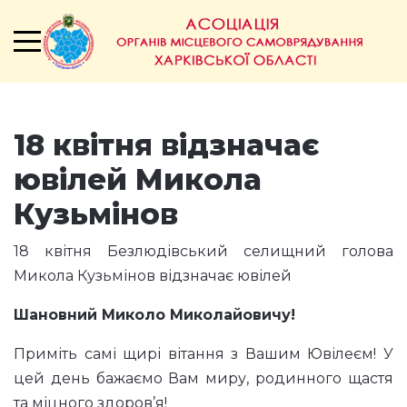
18 квітня відзначає
ювілей Микола
Кузьмінов
18 квітня Безлюдівський селищний голова
Микола Кузьмінов відзначає ювілей
Шановний Миколо Миколайовичу!
Приміть самі щирі вітання з Вашим Ювілеєм! У
цей день бажаємо Вам миру, родинного щастя
та міцного здоров’я!