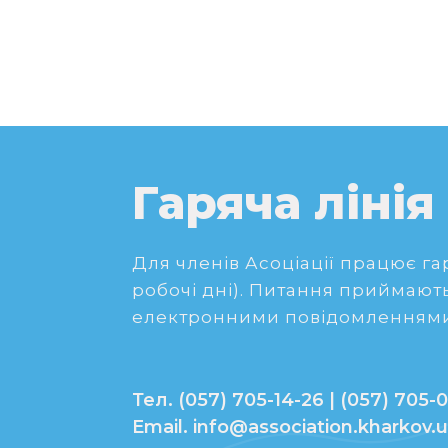
Гаряча лінія
Для членів Асоціації працює гаря
робочі дні). Питання приймають
електронними повідомленнями
Тел. (057) 705-14-26 | (057) 705-0
Email. info@association.kharkov.