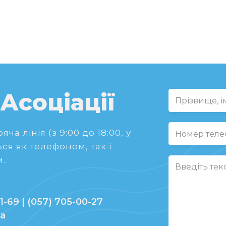
 Асоціації
ча лінія (з 9:00 до 18:00, у
ся як телефоном, так і
.
1-69 | (057) 705-00-27
ua