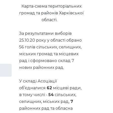
Карта-схема територіальних
громад та районів Харківської
області.
За результатами виборів
25.10.20 року у області обрано
56 голів сільських, селищних,
міських громад та місцевих
рад і сформовано склад 7
нових районних рад.
У складі Асоціації
об’єдналися
62
місцеві ради,
в тому числі -
54
сільських,
селищних, міських рад,
7
районних рад та обласна