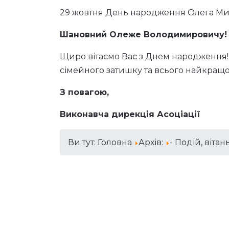
29 жовтня День народження Олега Мих
Шановний Олеже Володимировичу!
Щиро вітаємо Вас з Днем народження! 
сімейного затишку та всього найкращо
З повагою,
Виконавча дирекція Асоціації
Ви тут:
Головна
Архів:
- Подій, вітан