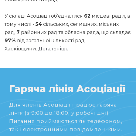
У складі Асоціації об’єдналися
62
місцеві ради, в
тому числі -
54
сільських, селищних, міських
рад,
7
районних рад та обласна рада, що складає
97%
від загальної кількості рад
Харківщини.
Детальніше...
Гаряча лінія Асоціації
Для членів Асоціації працює гаряча
лінія (з 9:00 до 18:00, у робочі дні).
Питання приймаються як телефоном,
так і електронними повідомленнями.