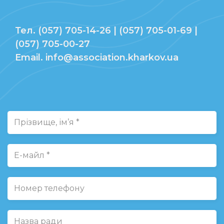
Тел. (057) 705-14-26 | (057) 705-01-69 |
(057) 705-00-27
Email. info@association.kharkov.ua