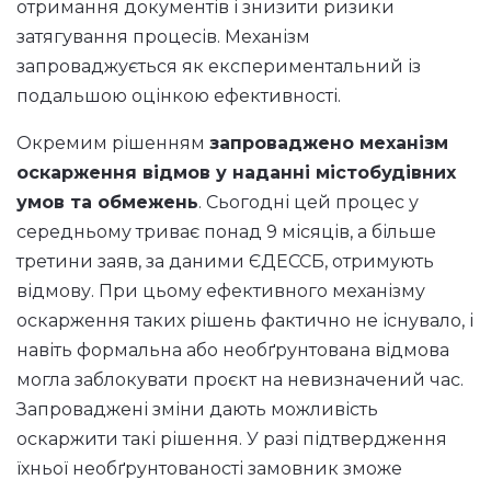
отримання документів і знизити ризики
затягування процесів. Механізм
запроваджується як експериментальний із
подальшою оцінкою ефективності.
Окремим рішенням
запроваджено механізм
оскарження відмов у наданні містобудівних
умов та обмежень
. Сьогодні цей процес у
середньому триває понад 9 місяців, а більше
третини заяв, за даними ЄДЕССБ, отримують
відмову. При цьому ефективного механізму
оскарження таких рішень фактично не існувало, і
навіть формальна або необґрунтована відмова
могла заблокувати проєкт на невизначений час.
Запроваджені зміни дають можливість
оскаржити такі рішення. У разі підтвердження
їхньої необґрунтованості замовник зможе