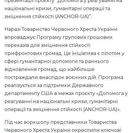
презентації проєкту “Допомога у реагуванні на
національні кризи, гуманітарні операції та
зміцнення стійкості (ANCHOR-UA)”.
Наразі Товариство Червоного Хреста України
впроваджує Програму групових грошових
переказів для зміцнення стійкості
прифронтових громад. Ця ініціатива є пілотом у
сфері гуманітарної допомоги та раннього
відновлення громад, що найбільше
постраждали внаслідок воєнних дій. Програма
реалізується за підтримки Державного
департаменту США в межах проєкту «Допомога у
реагуванні на національні кризи, гуманітарні
операції та зміцнення стійкості (ANCHOR-UA)».
Під час воркшопу представники Товариства
Червоного Хреста України окреслили ключові