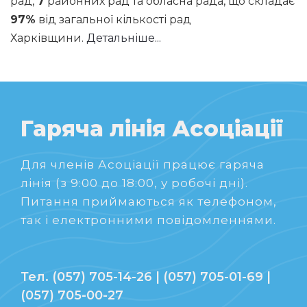
рад,
7
районних рад та обласна рада, що складає
97%
від загальної кількості рад
Харківщини.
Детальніше...
Гаряча лінія Асоціації
Для членів Асоціації працює гаряча
лінія (з 9:00 до 18:00, у робочі дні).
Питання приймаються як телефоном,
так і електронними повідомленнями.
Тел. (057) 705-14-26 | (057) 705-01-69 |
(057) 705-00-27