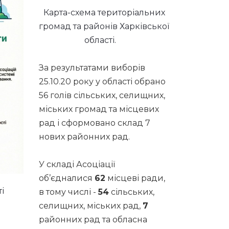
Карта-схема територіальних
громад та районів Харківської
області.
За результатами виборів
25.10.20 року у області обрано
56 голів сільських, селищних,
міських громад та місцевих
рад і сформовано склад 7
нових районних рад.
У складі Асоціації
об’єдналися
62
місцеві ради,
і
в тому числі -
54
сільських,
селищних, міських рад,
7
районних рад та обласна