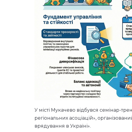
У місті Мукачево відбувся семінар-трен
регіональних асоціацій», організовани
врядування в Україні».