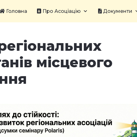
Головна
Про Асоціацію
Документи
 регіональних
ганів місцевого
ння