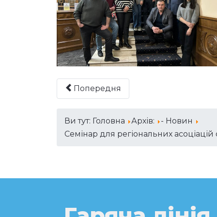
Попередня
Ви тут:
Головна
Архів:
- Новин
Семінар для регіональних асоціацій
Гаряча лінія