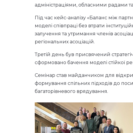
адміністраціями, обласними радами та
Під час кейс-аналізу «Баланс між пар
моделі співпраці без втрати інституці
залучення та утримання членів асоціац
регіональних асоціацій.
Третій день був присвячений стратегі
сформовано бачення моделі стійкої рег
Семінар став майданчиком для відкрит
формування спільних підходів до поси
багаторівневого врядування.