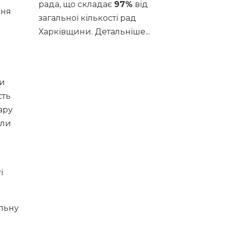
рада, що складає
97%
від
ння
загальної кількості рад
Харківщини.
Детальніше...
ли
сть
ару
али
і
альну