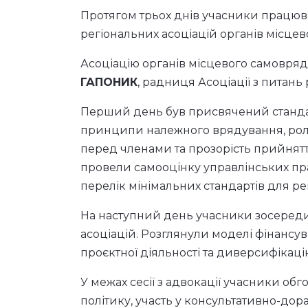
Протягом трьох днів учасники працю
регіональних асоціацій органів місце
Асоціацію органів місцевого самовряд
ГАПОНИК
, радниця Асоціації з питань
Перший день був присвячений стандар
принципи належного врядування, роль с
перед членами та прозорість прийнятт
провели самооцінку управлінських пр
перелік мінімальних стандартів для ре
На наступний день учасники зосередил
асоціацій. Розглянули моделі фінансув
проєктної діяльності та диверсифікаці
У межах сесії з адвокації учасники об
політику, участь у консультативно-до