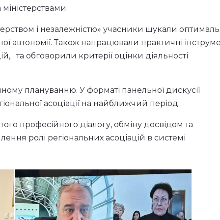
 міністерствами.
тнерством і незалежністю» учасники шукали оптималь
йної автономії. Також напрацювали практичні інструм
ій, та обговорили критерії оцінки діяльності
чному плануванню. У форматі панельної дискусії
іональної асоціації на найближчий період.
ого професійного діалогу, обміну досвідом та
лення ролі регіональних асоціацій в системі