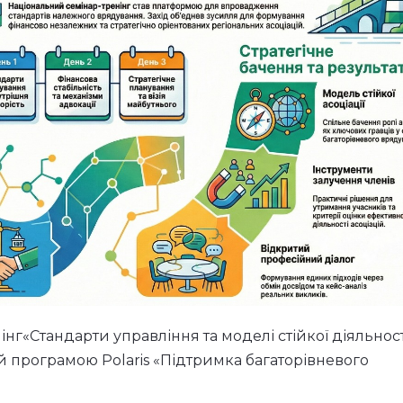
інг«Стандарти управління та моделі стійкої діяльност
й програмою Polaris «Підтримка багаторівневого