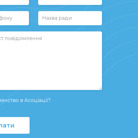
енство в Асоціації?
лати