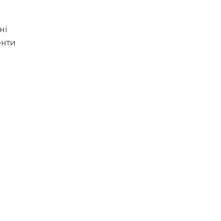
ні
енти