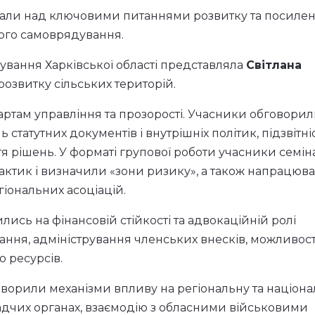
вали над ключовими питаннями розвитку та посиле
вого самоврядування.
ування Харківської області представляла
Світлана
 розвитку сільських територій.
там управління та прозорості. Учасники обговори
татутних документів і внутрішніх політик, підзвітні
я рішень. У форматі групової роботи учасники семін
актик і визначили «зони ризику», а також напрацюв
гіональних асоціацій.
ись на фінансовій стійкості та адвокаційній ролі
ання, адміністрування членських внесків, можливост
ю ресурсів.
говорили механізми впливу на регіональну та націон
радчих органах, взаємодію з обласними військовими