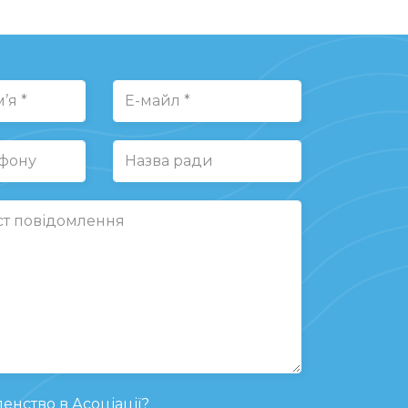
енство в Асоціації?