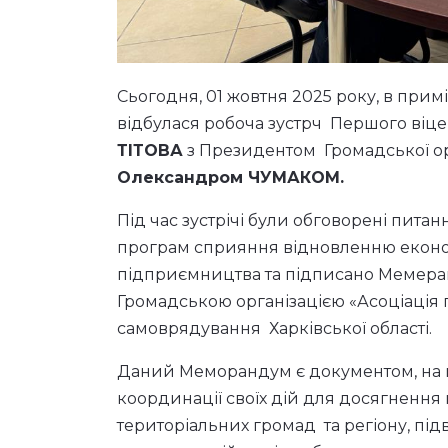
Сьогодня, 01 жовтня 2025 року, в прим
відбулася робоча зустрч Першого віц
ТІТОВА
з Президентом Громадської орг
Олександром ЧУМАКОМ.
Під час зустрічі були обговорені пит
програм сприяння відновленню еконо
підприємництва та підписано Мемера
Громадською організацією «Асоціація 
самоврядування Харківської області.
Даний Меморандум є документом, на п
координації своїх дій для досягнення 
територіальних громад та регіону, під