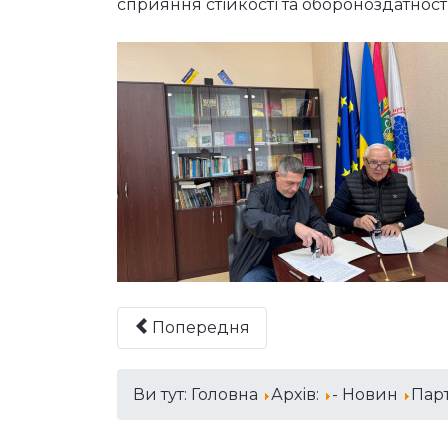
сприяння стійкості та обороноздатності
Попередня
Ви тут:
Головна
Архів:
- Новин
Парт