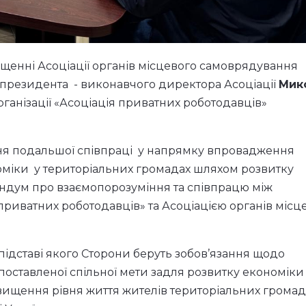
іщенні Асоціації органів місцевого самоврядування
епрезидента - виконавчого директора Асоціації
Мик
анізації «Асоціація приватних роботодавців»
ання подальшої співпраці у напрямку впровадження
міки у територіальних громадах шляхом розвитку
ндум про взаємопорозуміння та співпрацю між
приватних роботодавців» та Асоціацією органів місц
ідставі якого Сторони беруть зобов’язання щодо
поставленої спільної мети задля розвитку економіки
вищення рівня життя жителів територіальних громад 