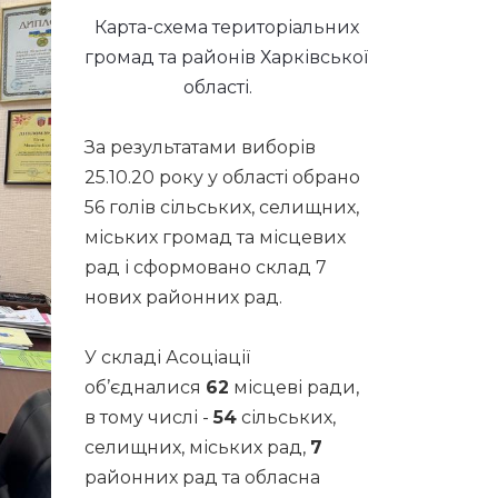
Карта-схема територіальних
громад та районів Харківської
області.
За результатами виборів
25.10.20 року у області обрано
56 голів сільських, селищних,
міських громад та місцевих
рад і сформовано склад 7
нових районних рад.
У складі Асоціації
об’єдналися
62
місцеві ради,
в тому числі -
54
сільських,
селищних, міських рад,
7
районних рад та обласна