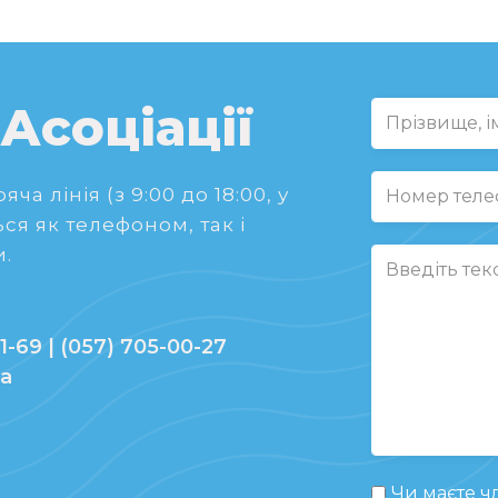
 Асоціації
ча лінія (з 9:00 до 18:00, у
ся як телефоном, так і
.
1-69 | (057) 705-00-27
ua
Чи маєте чл