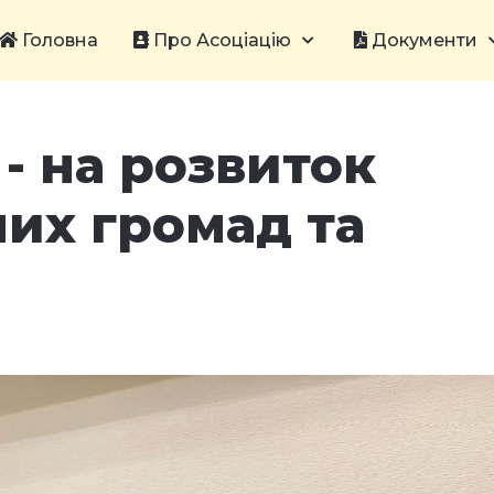
Головна
Про Асоціацію
Документи
- на розвиток
их громад та