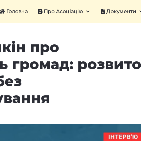
Головна
Про Асоціацію
Документи
кін про
ь громад: розвит
без
ування