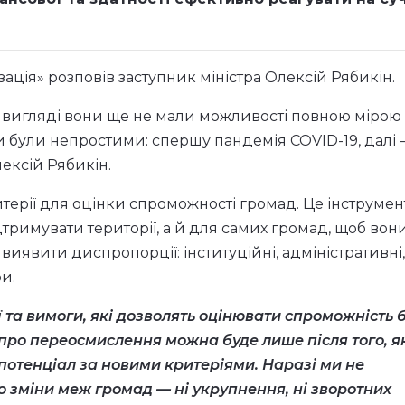
зація» розповів заступник міністра Олексій Рябикін.
 вигляді вони ще не мали можливості повною мірою
ки були непростими: спершу пандемія COVID-19, далі
ексій Рябикін.
терії для оцінки спроможності громад. Це інструмен
римувати території, а й для самих громад, щоб вон
 виявити диспропорції: інституційні, адміністративні,
и.
ї та вимоги, які дозволять оцінювати спроможність 
 про переосмислення можна буде лише після того, я
потенціал за новими критеріями. Наразі ми не
 зміни меж громад — ні укрупнення, ні зворотних