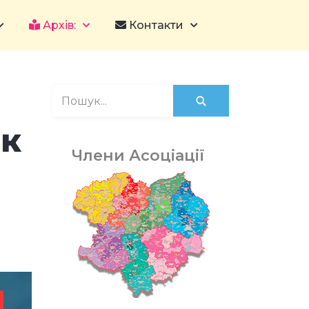
Архів:
Контакти
ок
Члени Асоціації