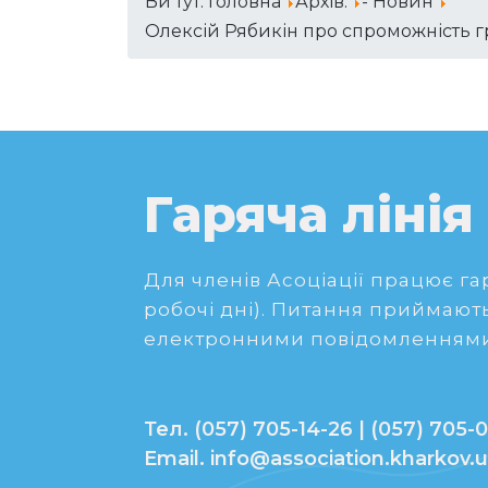
Ви тут:
Головна
Архів:
- Новин
Олексій Рябикін про спроможність г
Гаряча лінія
Для членів Асоціації працює гаря
робочі дні). Питання приймають
електронними повідомленнями
Тел. (057) 705-14-26 | (057) 705-0
Email. info@association.kharkov.