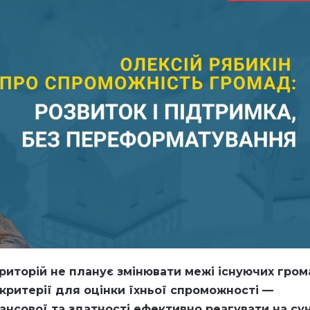
риторій не планує змінювати межі існуючих гром
критерії для оцінки їхньої спроможності —
нансової та здатності ефективно реагувати на су