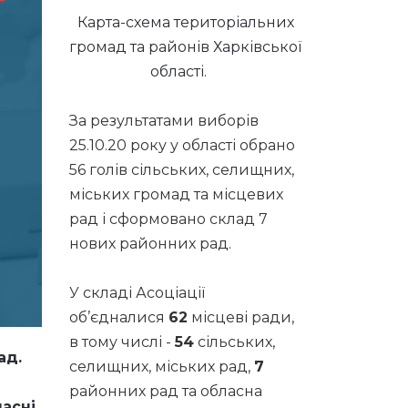
Карта-схема територіальних
громад та районів Харківської
області.
За результатами виборів
25.10.20 року у області обрано
56 голів сільських, селищних,
міських громад та місцевих
рад і сформовано склад 7
нових районних рад.
У складі Асоціації
об’єдналися
62
місцеві ради,
в тому числі -
54
сільських,
ад.
селищних, міських рад,
7
районних рад та обласна
часні