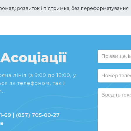
ромад: розвиток і підтримка, без переформатування
 Асоціації
ча лінія (з 9:00 до 18:00, у
ся як телефоном, так і
.
1-69 | (057) 705-00-27
ua