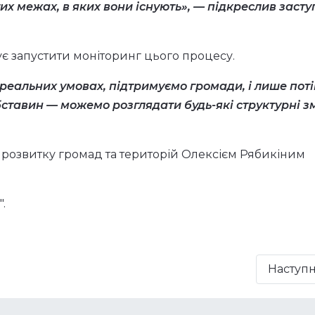
их межах, в яких вони існують», — підкреслив заст
є запустити моніторинг цього процесу.
реальних умовах, підтримуємо громади, і лише пот
бставин — можемо розглядати будь-які структурні з
а розвитку громад та територій Олексієм Рябикіним
.
Наступ