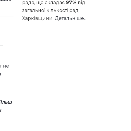
рада, що складає
97%
від
загальної кількості рад
Харківщини.
Детальніше...
 —
т не
и
більш
к