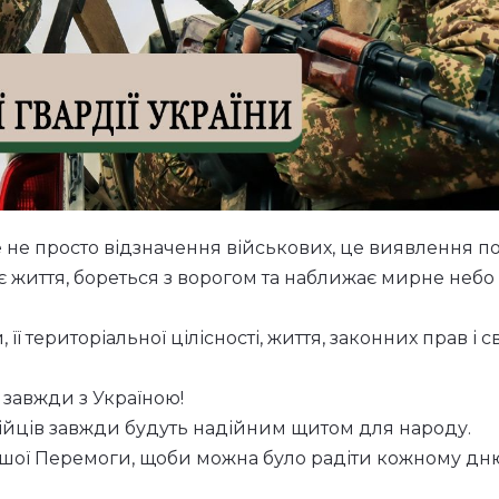
е не просто відзначення військових, це виявлення п
є життя, бореться з ворогом та наближає мирне небо
 її територіальної цілісності, життя, законних прав і 
– завжди з Україною!
дійців завжди будуть надійним щитом для народу.
ішої Перемоги, щоби можна було радіти кожному дн