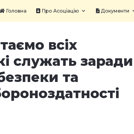
Головна
Про Асоціацію
Документи
ітаємо всіх
які служать заради
безпеки та
бoрoнoздатнoсті