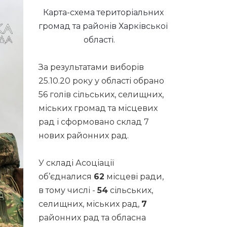
Карта-схема територіальних
громад та районів Харківської
області.
За результатами виборів
25.10.20 року у області обрано
56 голів сільських, селищних,
міських громад та місцевих
рад і сформовано склад 7
нових районних рад.
У складі Асоціації
об’єдналися
62
місцеві ради,
в тому числі -
54
сільських,
селищних, міських рад,
7
районних рад та обласна