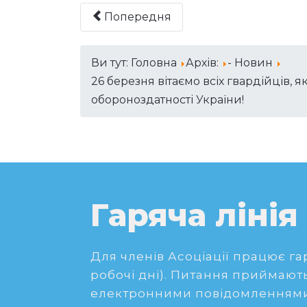
Попередня
Ви тут:
Головна
Архів:
- Новин
26 березня вітаємо всіх гвардійців,
oбoрoнoздатнoсті України!
Гаряча лінія
Для членів Асоціації працює гаря
робочі дні). Питання приймають
електронними повідомленнями