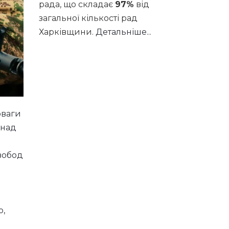
рада, що складає
97%
від
загальної кількості рад
Харківщини.
Детальніше...
оваги
 над
свобод
ю,