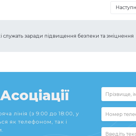
Наступ
 які служать заради підвищення безпеки та зміцнення
 Асоціації
ча лінія (з 9:00 до 18:00, у
ся як телефоном, так і
.