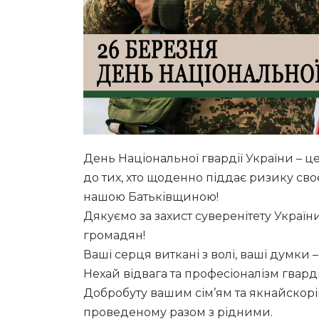
День Національної гвардії України – ц
до тих, хто щоденно піддає ризику сво
нашою Батьківщиною!
Дякуємо за захист суверенітету України,
громадян!
Ваші серця виткані з волі, ваші думки 
Нехай відвага та професіоналізм гвар
Добробуту вашим сім’ям та якнайскор
проведеному разом з рідними.