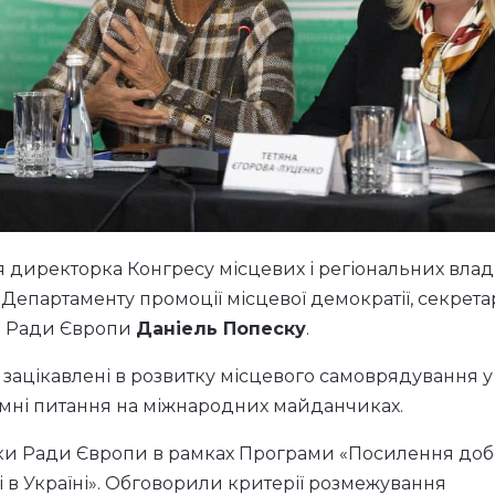
 директорка Конгресу місцевих і регіональних влад
 Департаменту промоції місцевої демократії, секрета
ад Ради Європи
Даніель Попеску
.
 зацікавлені в розвитку місцевого самоврядування у
емні питання на міжнародних майданчиках.
имки Ради Європи в рамках Програми «Посилення до
і в Україні». Обговорили критерії розмежування