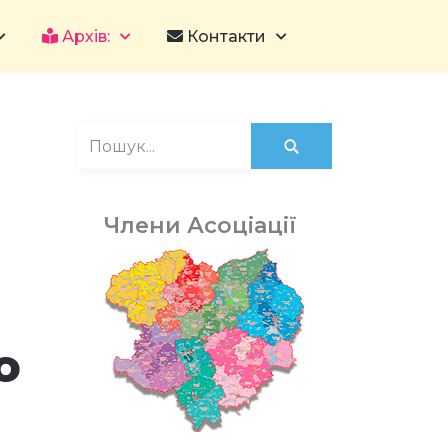
Архів:
Контакти
Члени Асоціації
о