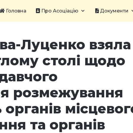
Головна
Про Асоціацію
Документи
ва-Луценко взяла
глому столі щодо
одавчого
я розмежування
 органів місцевог
ня та органів