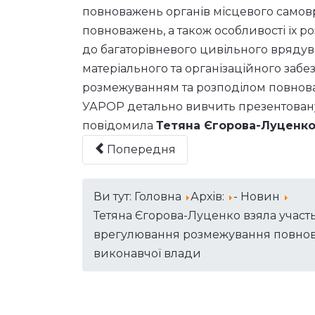
повноважень органів місцевого самов
повноважень, а також особливості їх р
до багаторівневого цивільного врядув
матеріального та організаційного заб
розмежуванням та розподілом повнов
УАРОР детально вивчить презентовану с
повідомила
Тетяна Єгорова-Луценк
Попередня
Ви тут:
Головна
Архів:
- Новин
Тетяна Єгорова-Луценко взяла участь
врегулювання розмежування повнова
виконавчої влади