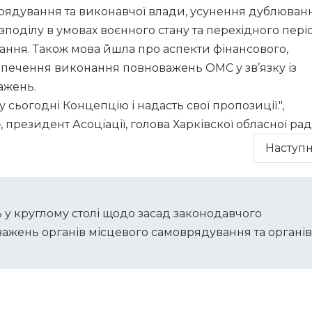
рядування та виконавчої влади, усунення дублюван
озподілу в умовах воєнного стану та перехідного пері
ання. Також мова йшла про аспекти фінансового,
езпечення виконання повноважень ОМС у зв’язку із
ажень.
ьогодні Концепцію і надасть свої пропозиції.",
о
, президент Асоціації, голова Харківскої обласної рад
Наступ
 у круглому столі щодо засад законодавчого
жень органів місцевого самоврядування та органів