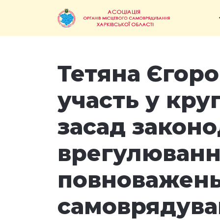
Тетяна Єгоро
участь у кру
засад закон
врегулюванн
повноважень
самоврядуван