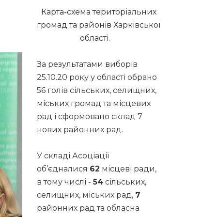
Карта-схема територіальних
громад та районів Харківської
області.
За результатами виборів
25.10.20 року у області обрано
56 голів сільських, селищних,
міських громад та місцевих
рад і сформовано склад 7
нових районних рад.
У складі Асоціації
об’єдналися
62
місцеві ради,
в тому числі -
54
сільських,
селищних, міських рад,
7
районних рад та обласна