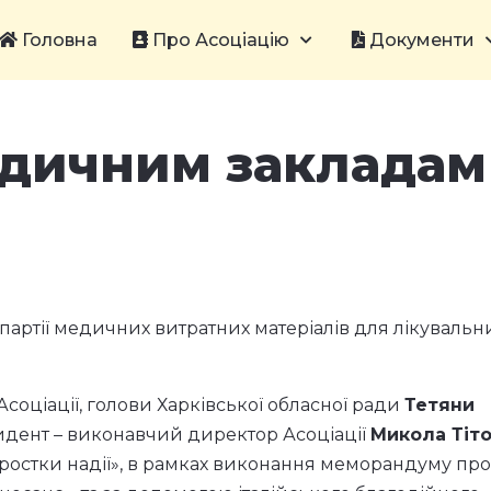
Головна
Про Асоціацію
Документи
дичним закладам
партії медичних витратних матеріалів для лікувальн
оціації, голови Харківської обласної ради
Тетяни
идент – виконавчий директор Асоціації
Микола Тіт
ростки надії», в рамках виконання меморандуму про