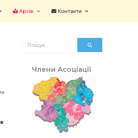
Архів:
Контакти
Члени Асоціації
их
ов