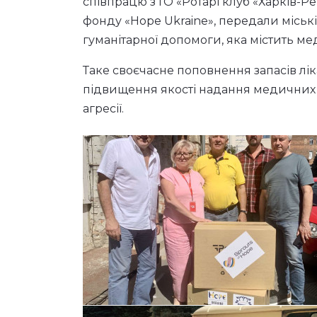
співпрацю з ГО «Ротарі клуб «Харків-Р
фонду «Hope Ukraine», передали міські
гуманітарної допомоги, яка містить ме
Таке своєчасне поповнення запасів лі
підвищення якості надання медичних 
агресії.