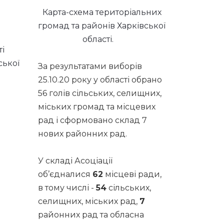
Карта-схема територіальних
громад та районів Харківської
області.
і
ської
За результатами виборів
25.10.20 року у області обрано
56 голів сільських, селищних,
міських громад та місцевих
рад і сформовано склад 7
нових районних рад.
У складі Асоціації
об’єдналися
62
місцеві ради,
в тому числі -
54
сільських,
селищних, міських рад,
7
районних рад та обласна