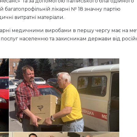
енесанс» та за допомогою італійського благодійного
й багатопрофільній лікарні № 18 значну партію
дичні витратні матеріали.
карні медичними виробами в першу чергу має на мет
послуг населенню та захисникам держави від росій