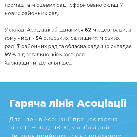
громад та місцевих рад і сформовано склад 7
нових районних рад.
У складі Асоціації об’єдналися
62
місцеві ради, в
тому числі -
54
сільських, селищних, міських
рад,
7
районних рад та обласна рада, що складає
97%
від загальної кількості рад
Харківщини.
Детальніше...
Гаряча лінія Асоціації
Для членів Асоціації працює гаряча
лінія (з 9:00 до 18:00, у робочі дні).
Питання приймаються як телефоном,