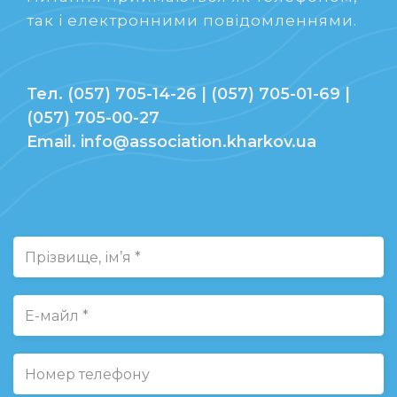
так і електронними повідомленнями.
Тел. (057) 705-14-26 | (057) 705-01-69 |
(057) 705-00-27
Email. info@association.kharkov.ua