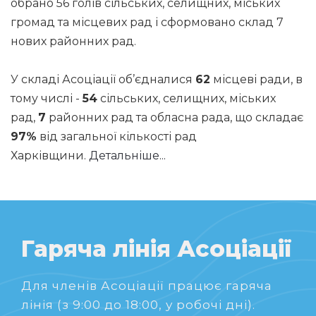
обрано 56 голів сільських, селищних, міських
громад та місцевих рад і сформовано склад 7
нових районних рад.
У складі Асоціації об’єдналися
62
місцеві ради, в
тому числі -
54
сільських, селищних, міських
рад,
7
районних рад та обласна рада, що складає
97%
від загальної кількості рад
Харківщини.
Детальніше...
Гаряча лінія Асоціації
Для членів Асоціації працює гаряча
лінія (з 9:00 до 18:00, у робочі дні).