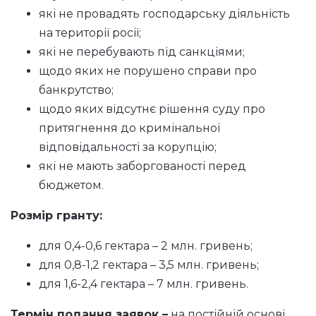
які не провадять господарську діяльність
на території росії;
які не перебувають під санкціями;
щодо яких не порушено справи про
банкрутство;
щодо яких відсутнє рішення суду про
притягнення до кримінальної
відповідальності за корупцію;
які не мають заборгованості перед
бюджетом.
Розмір гранту:
для 0,4-0,6 гектара – 2 млн. гривень;
для 0,8-1,2 гектара – 3,5 млн. гривень;
для 1,6-2,4 гектара – 7 млн. гривень.
Термін подання заявок –
на постійній основі