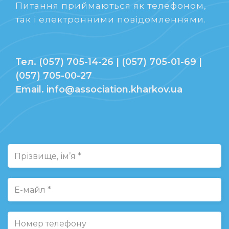
Питання приймаються як телефоном,
так і електронними повідомленнями.
Тел. (057) 705-14-26 | (057) 705-01-69 |
(057) 705-00-27
Email. info@association.kharkov.ua