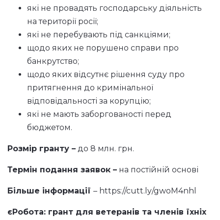
які не провадять господарську діяльність
на території росії;
які не перебувають під санкціями;
щодо яких не порушено справи про
банкрутство;
щодо яких відсутнє рішення суду про
притягнення до кримінальної
відповідальності за корупцію;
які не мають заборгованості перед
бюджетом.
Розмір гранту –
до 8 млн. грн.
Термін подання заявок –
на постійній основі
Більше інформації
–
https://cutt.ly/gwoM4nhl
єРобота: грант для ветеранів та членів їхніх