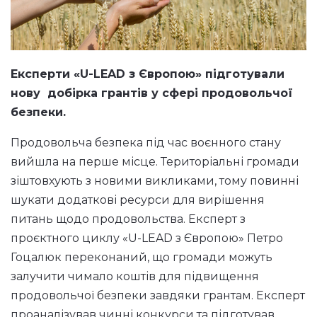
Експерти «U-LEAD з Європою» підготували
нову добірка грантів у сфері продовольчої
безпеки.
Продовольча безпека під час воєнного стану
вийшла на перше місце. Територіальні громади
зіштовхують з новими викликами, тому повинні
шукати додаткові ресурси для вирішення
питань щодо продовольства. Експерт з
проєктного циклу «U-LEAD з Європою» Петро
Гоцалюк переконаний, що громади можуть
залучити чимало коштів для підвищення
продовольчої безпеки завдяки грантам. Експерт
проаналізував чинні конкурси та підготував