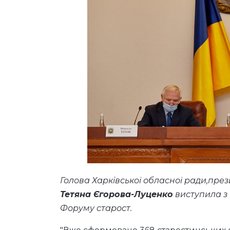
Голова Харківської обласної ради,пре
Тетяна Єгорова-Луценко
виступила з 
Форуму старост.