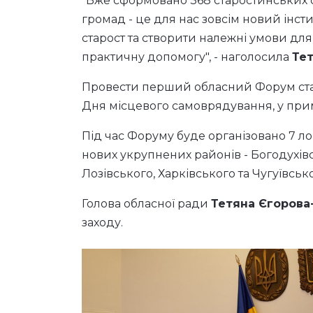
"Вже сформовано 368 старостинських ок
громад - це для нас зовсім новий інс
старост та створити належні умови для
практичну допомогу", - наголосила
Те
Провести перший обласний Форум стар
Дня місцевого самоврядування, у прим
Під час Форуму буде організовано 7 ло
нових укрупнених районів - Богодухівс
Лозівського, Харківського та Чугуївсько
Голова обласної ради
Тетяна Єгорова
заходу.