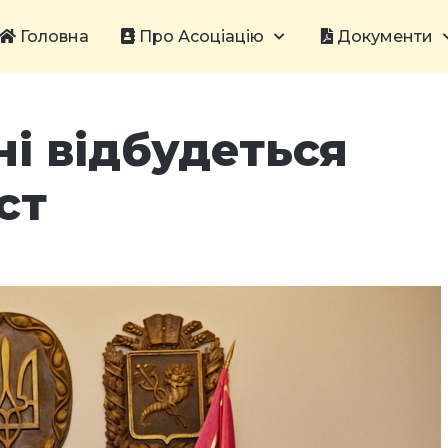
Головна
Про Асоціацію
Документи
і відбудеться
ст