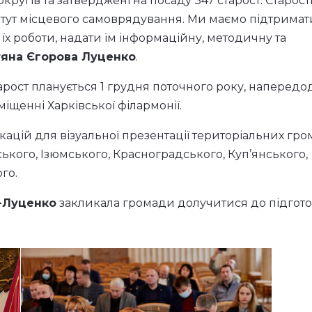
ругів та затверджені на посаду 347 старост. Старос
титут місцевого самоврядування. Ми маємо підтримат
 їх роботи, надати їм інформаційну, методичну та
тяна Єгорова Луценко
.
ост планується 1 грудня поточного року, напередо
іщенні Харківської філармонії.
кацій для візуальної презентації територіальних гр
ького, Ізюмського, Красноградського, Куп’янського,
го.
-Луценко
закликала громади долучитися до підгот