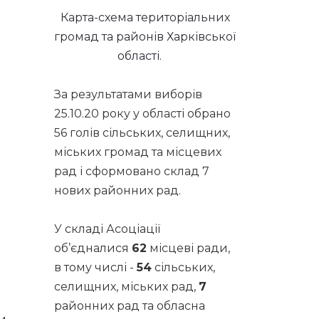
Карта-схема територіальних
громад та районів Харківської
області.
За результатами виборів
25.10.20 року у області обрано
56 голів сільських, селищних,
міських громад та місцевих
рад і сформовано склад 7
нових районних рад.
У складі Асоціації
об’єдналися
62
місцеві ради,
в тому числі -
54
сільських,
селищних, міських рад,
7
районних рад та обласна