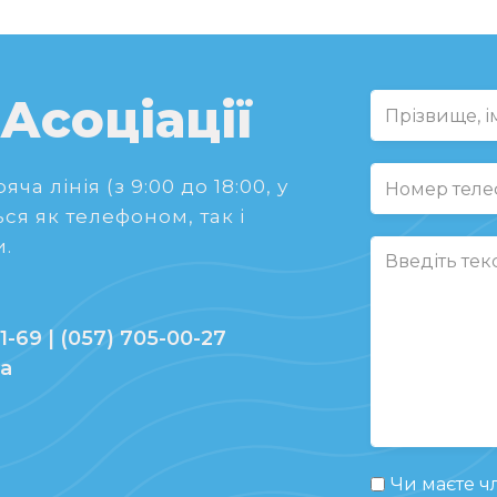
 Асоціації
ча лінія (з 9:00 до 18:00, у
ся як телефоном, так і
.
1-69 | (057) 705-00-27
ua
Чи маєте чл