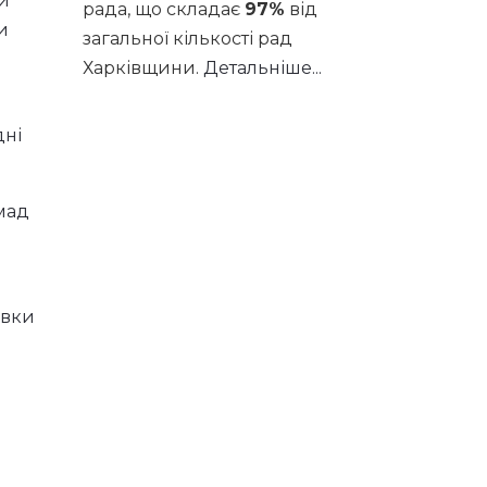
ти
рада, що складає
97%
від
и
загальної кількості рад
Харківщини.
Детальніше...
дні
омад
овки